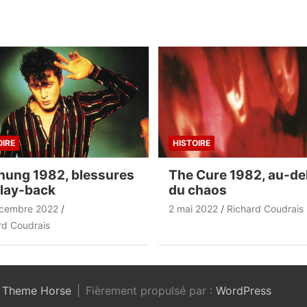
OIRE
HISTOIRE
hung 1982, blessures
The Cure 1982, au-de
play-back
du chaos
cembre 2022
2 mai 2022
Richard Coudrais
rd Coudrais
:
Theme Horse
Fièrement propulsé par :
WordPress