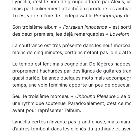
Lyncelia, c’est le nom de groupe adopté par Alexis, u
mais particulièrement attaché à reproduire les ambia
Trees, voire même de l’indépassable
Pornography
de 
Son troisième album «
Forsaken Innocence
» est sorti
des deux premiers, les déjà remarquables «
Lovelorn
La souffrance est très présente dans les neuf morcea
moins de cinq minutes, certains n’étant pas loin d’atte
Le tempo est lent mais cogne dur. De légères nappes
proprement hachurées par des lignes de guitares tranc
quasi parlée, balance quelques mots mais accompagne
temps, une voix féminine apporte un peu de douceur.
Seul le troisième morceau «
Unbound Pleasure
» se d
une rythmique soutenue. Paradoxalement, c’est ce mor
avant pour représenter l’album.
Lyncelia certes n’invente pas grand chose, mais maîtris
d’autres tombent dans les clichés du gothique et use