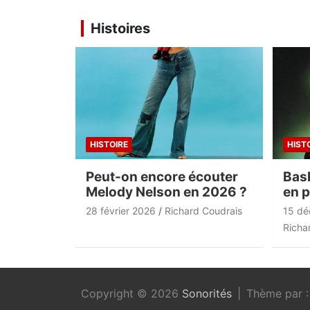
l’article
Histoires
HISTOIRE
HIST
Peut-on encore écouter
Bas
Melody Nelson en 2026 ?
en 
28 février 2026
Richard Coudrais
15 dé
Richa
Copyright © 2026
Sonorités
Thème par 