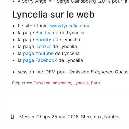
« Sorry Angel » – Serge Gainsbourg (2011) pour la
Lyncelia sur le web
Le site officiel
www.lyncelia.com
la page
Bandcamp
de Lyncelia
la page
Spotify
ode Lyncelia
la page
Deezer
de Lyncelia
la
page Youtube
de Lyncelia
la
page Facebook
de Lyncelia
session live IDFM pour l’émission
Fréquence Guasc
Étiquettes:
Forsaken Innocence
,
Lyncelia
,
Paris
Navigation
Messer Chups 25 mai 2016, Stereolux, Nantes
de