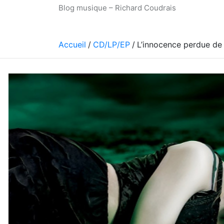
Blog musique – Richard Coudrais
Accueil
CD/LP/EP
L’innocence perdue de 